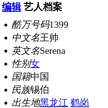
编辑
艺人档案
酷万号码
1399
中文名
王帅
英文名
Serena
性别
女
国籍
中国
民族
锡伯
出生地
黑龙江
鹤岗