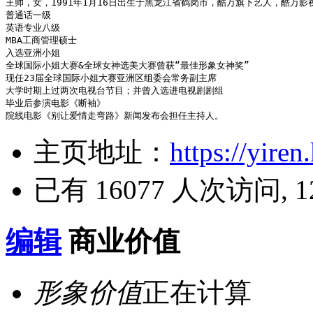
王帅，女，1991年1月16日出生于黑龙江省鹤岗市，酷万旗下艺人，酷
普通话一级

英语专业八级

MBA工商管理硕士

入选亚洲小姐

全球国际小姐大赛&全球女神选美大赛曾获“最佳形象女神奖”

现任23届全球国际小姐大赛亚洲区组委会常务副主席

大学时期上过两次电视台节目；并曾入选进电视剧剧组

毕业后参演电影《断袖》

院线电影《别让爱情走弯路》新闻发布会担任主持人。
主页地址：
https://yire
已有 16077 人次访问, 1
编辑
商业价值
形象价值
正在计算