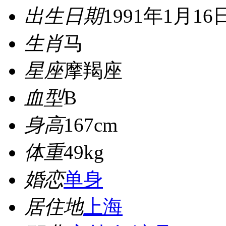
出生日期
1991年1月16
生肖
马
星座
摩羯座
血型
B
身高
167cm
体重
49kg
婚恋
单身
居住地
上海