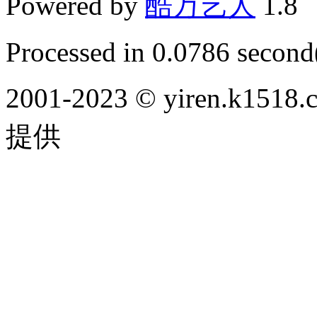
Powered by
酷万艺人
1.8
Processed in 0.0786 second(
2001-2023 © yiren.k
提供