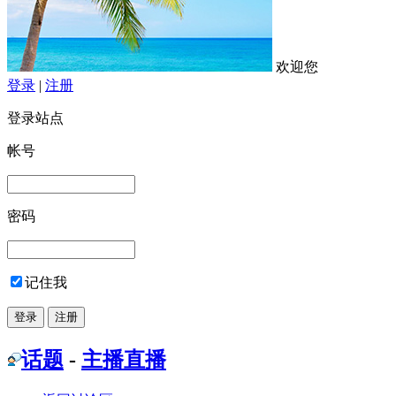
欢迎您
登录
|
注册
登录站点
帐号
密码
记住我
话题
-
主播直播