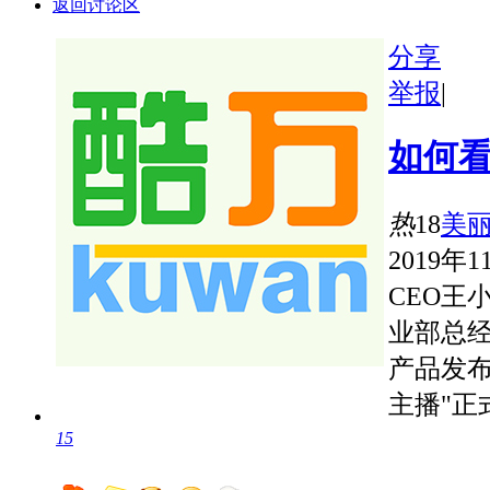
返回讨论区
分享
举报
|
如何
热
18
美
2019
CEO王
业部总
产品发布
主播"正
15